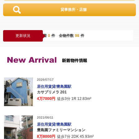
貸事務所・店舗
内更新
0
件 一週間内新着
0
件 全物件数
98
件
更新状況
2026/07/17
居住用賃貸/豊島園駅
カサプリメラ 201
4万7000円
徒歩3分 1R 12.83m²
2021/06/11
居住用賃貸/豊島園駅
豊島園ファミリーマンション
8万8000円
徒歩7分 2DK 45.93m²