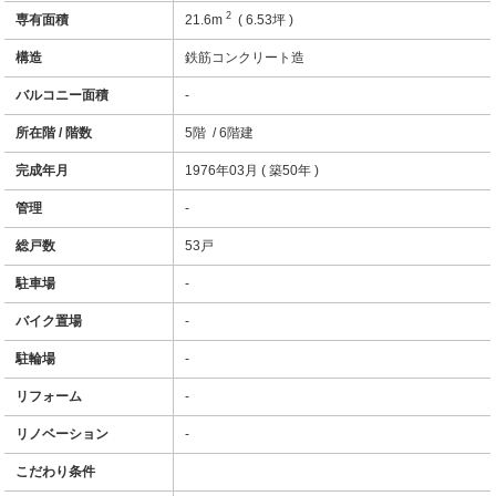
2
専有面積
21.6m
( 6.53坪 )
構造
鉄筋コンクリート造
バルコニー面積
-
所在階 / 階数
5階 / 6階建
完成年月
1976年03月 ( 築50年 )
管理
-
総戸数
53戸
駐車場
-
バイク置場
-
駐輪場
-
リフォーム
-
リノベーション
-
こだわり条件