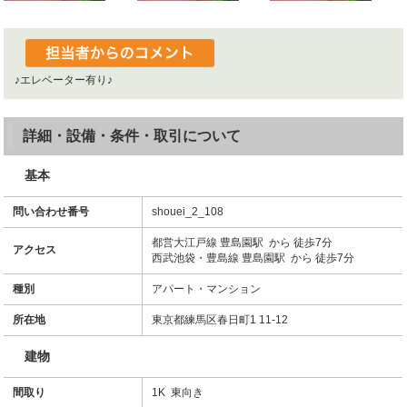
♪エレベーター有り♪
詳細・設備・条件・取引について
基本
問い合わせ番号
shouei_2_108
都営大江戸線 豊島園駅 から 徒歩7分
アクセス
西武池袋・豊島線 豊島園駅 から 徒歩7分
種別
アパート・マンション
所在地
東京都練馬区春日町1 11-12
建物
間取り
1K 東向き